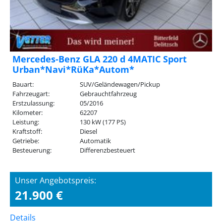
Mercedes-Benz GLA 220 d 4MATIC Sport
Urban*Navi*RüKa*Autom*
Bauart:
SUV/Geländewagen/Pickup
Fahrzeugart:
Gebrauchtfahrzeug
Erstzulassung:
05/2016
Kilometer:
62207
Leistung:
130 kW (177 PS)
Kraftstoff:
Diesel
Getriebe:
Automatik
Besteuerung:
Differenzbesteuert
Unser Angebotspreis:
21.900 €
Details