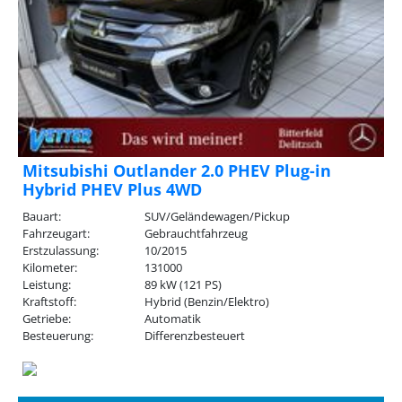
Mitsubishi Outlander 2.0 PHEV Plug-in
Hybrid PHEV Plus 4WD
Bauart:
SUV/Geländewagen/Pickup
Fahrzeugart:
Gebrauchtfahrzeug
Erstzulassung:
10/2015
Kilometer:
131000
Leistung:
89 kW (121 PS)
Kraftstoff:
Hybrid (Benzin/Elektro)
Getriebe:
Automatik
Besteuerung:
Differenzbesteuert