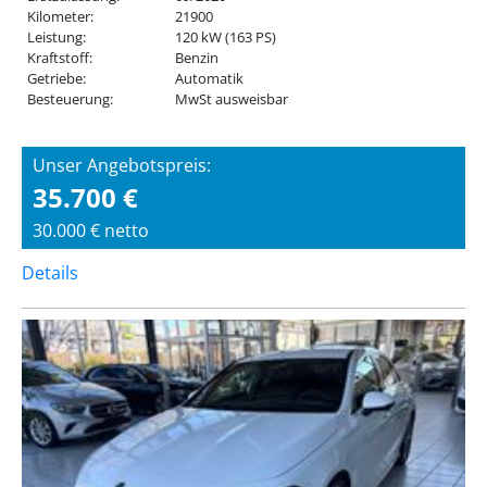
Kilometer:
21900
Leistung:
120 kW (163 PS)
Kraftstoff:
Benzin
Getriebe:
Automatik
Besteuerung:
MwSt ausweisbar
Unser Angebotspreis:
35.700 €
30.000 € netto
Details