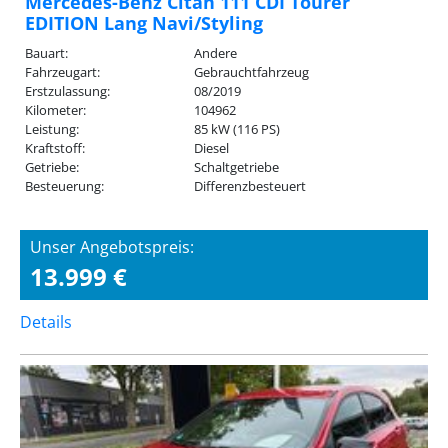
Mercedes-Benz Citan 111 CDI Tourer
EDITION Lang Navi/Styling
Bauart:
Andere
Fahrzeugart:
Gebrauchtfahrzeug
Erstzulassung:
08/2019
Kilometer:
104962
Leistung:
85 kW (116 PS)
Kraftstoff:
Diesel
Getriebe:
Schaltgetriebe
Besteuerung:
Differenzbesteuert
Unser Angebotspreis:
13.999 €
Details