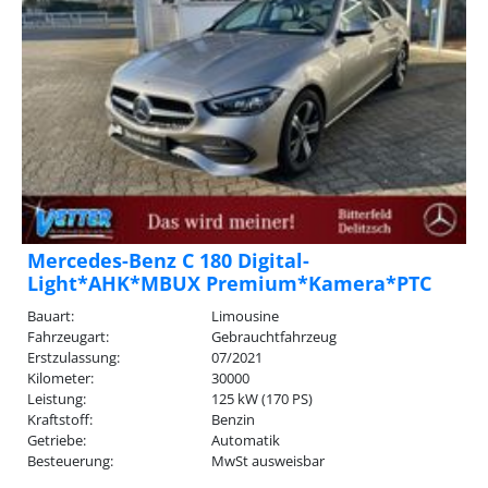
Mercedes-Benz C 180 Digital-
Light*AHK*MBUX Premium*Kamera*PTC
Bauart:
Limousine
Fahrzeugart:
Gebrauchtfahrzeug
Erstzulassung:
07/2021
Kilometer:
30000
Leistung:
125 kW (170 PS)
Kraftstoff:
Benzin
Getriebe:
Automatik
Besteuerung:
MwSt ausweisbar