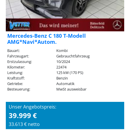
Mercedes-Benz C 180 T-Modell
AMG*Navi*Autom.
Bauart:
Kombi
Fahrzeugart:
Gebrauchtfahrzeug
Erstzulassung:
10/2024
Kilometer:
22474
Leistung:
125 kW (170 PS)
Kraftstoff:
Benzin
Getriebe:
Automatik
Besteuerung:
MwSt ausweisbar
Unser Angebotspreis:
39.999 €
33.613 € netto