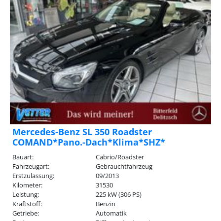
Mercedes-Benz SL 350 Roadster
COMAND*Pano.-Dach*Klima*SHZ*
Bauart:
Cabrio/Roadster
Fahrzeugart:
Gebrauchtfahrzeug
Erstzulassung:
09/2013
Kilometer:
31530
Leistung:
225 kW (306 PS)
Kraftstoff:
Benzin
Getriebe:
Automatik