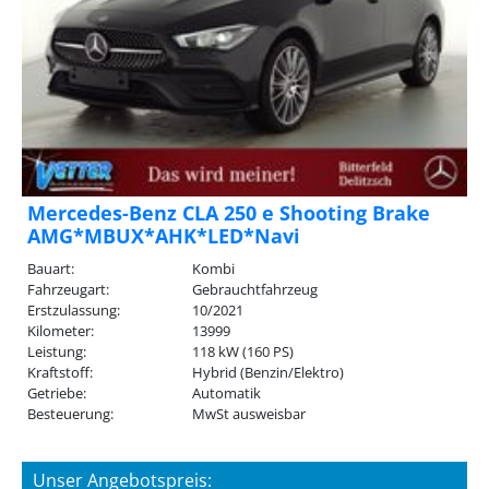
Mercedes-Benz CLA 250 e Shooting Brake
AMG*MBUX*AHK*LED*Navi
Bauart:
Kombi
Fahrzeugart:
Gebrauchtfahrzeug
Erstzulassung:
10/2021
Kilometer:
13999
Leistung:
118 kW (160 PS)
Kraftstoff:
Hybrid (Benzin/Elektro)
Getriebe:
Automatik
Besteuerung:
MwSt ausweisbar
Unser Angebotspreis: