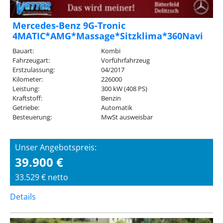
Mercedes-Benz 9G-Tronic
4MATIC*AMG*Massage*Sitzklima*360Navi
Bauart:
Kombi
Fahrzeugart:
Vorführfahrzeug
Erstzulassung:
04/2017
Kilometer:
226000
Leistung:
300 kW (408 PS)
Kraftstoff:
Benzin
Getriebe:
Automatik
Besteuerung:
MwSt ausweisbar
Unser Angebotspreis:
39.900 €
33.529 € netto
Details