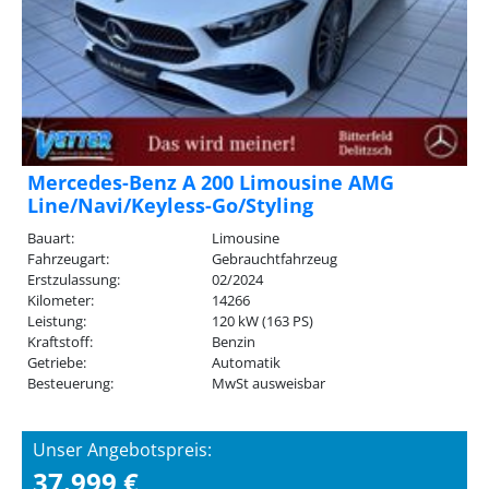
Mercedes-Benz A 200 Limousine AMG
Line/Navi/Keyless-Go/Styling
Bauart:
Limousine
Fahrzeugart:
Gebrauchtfahrzeug
Erstzulassung:
02/2024
Kilometer:
14266
Leistung:
120 kW (163 PS)
Kraftstoff:
Benzin
Getriebe:
Automatik
Besteuerung:
MwSt ausweisbar
Unser Angebotspreis:
37.999 €