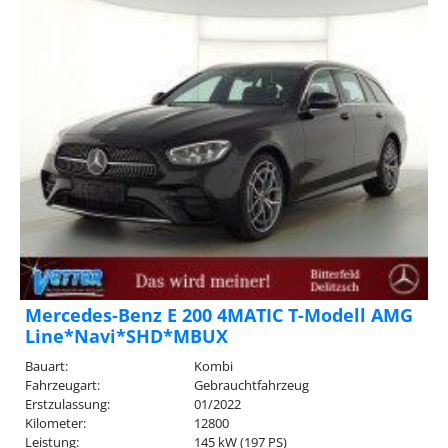
Mercedes-Benz E 200 4MATIC T-Modell AMG
Line*Navi*SHD*MBUX
Bauart:
Kombi
Fahrzeugart:
Gebrauchtfahrzeug
Erstzulassung:
01/2022
Kilometer:
12800
Leistung:
145 kW (197 PS)