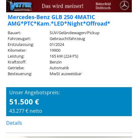
Mercedes-Benz GLB 250 4MATIC
AMG*PTC*Kam.*LED*Night*Offroad*
Bauart:
SUV/Geländewagen/Pickup
Fahrzeugart:
Gebrauchtfahrzeug
Erstzulassung:
01/2024
Kilometer:
19900
Leistung:
165 kW (224 PS)
Kraftstoff:
Benzin
Getriebe:
Automatik
Besteuerung:
MwSt ausweisbar
Unser Angebotspreis:
51.500 €
43.277 € netto
Details