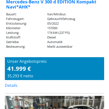
Mercedes-Benz V 300 d EDITION Kompakt
Navi*AHK*
Bauart:
Van/Minibus
Fahrzeugart:
Gebrauchtfahrzeug
Erstzulassung:
05/2022
Kilometer:
157000
Leistung:
174 kW (237 PS)
Kraftstoff:
Diesel
Getriebe:
Automatik
Besteuerung:
MwSt ausweisbar
Unser Angebotspreis:
41.999 €
35.293 € netto
Details