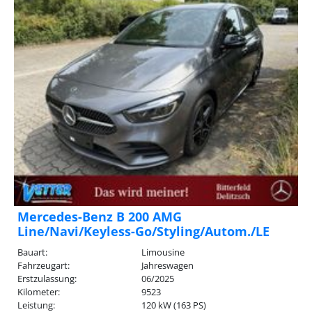
Mercedes-Benz B 200 AMG
Line/Navi/Keyless-Go/Styling/Autom./LE
Bauart:
Limousine
Fahrzeugart:
Jahreswagen
Erstzulassung:
06/2025
Kilometer:
9523
Leistung:
120 kW (163 PS)