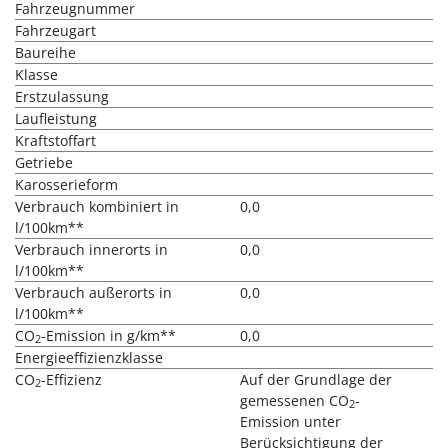
Fahrzeugnummer
Fahrzeugart
Baureihe
Klasse
Erstzulassung
Laufleistung
Kraftstoffart
Getriebe
Karosserieform
Verbrauch kombiniert in
0,0
l/100km**
Verbrauch innerorts in
0,0
l/100km**
Verbrauch außerorts in
0,0
l/100km**
CO
-Emission in g/km**
0,0
2
Energieeffizienzklasse
CO
-Effizienz
Auf der Grundlage der
2
gemessenen CO
-
2
Emission unter
Berücksichtigung der