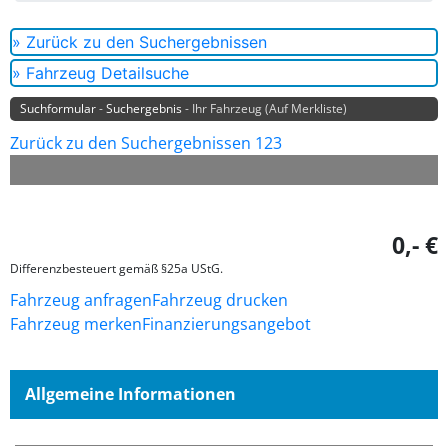
» Zurück zu den Suchergebnissen
» Fahrzeug Detailsuche
Suchformular
-
Suchergebnis
- Ihr Fahrzeug (Auf Merkliste)
Zurück zu den Suchergebnissen 123
Unser Angebotspreis
0,- €
Differenzbesteuert gemäß §25a UStG.
Fahrzeug anfragen
Fahrzeug drucken
Fahrzeug merken
Finanzierungsangebot
Allgemeine Informationen
Angebotsnummer